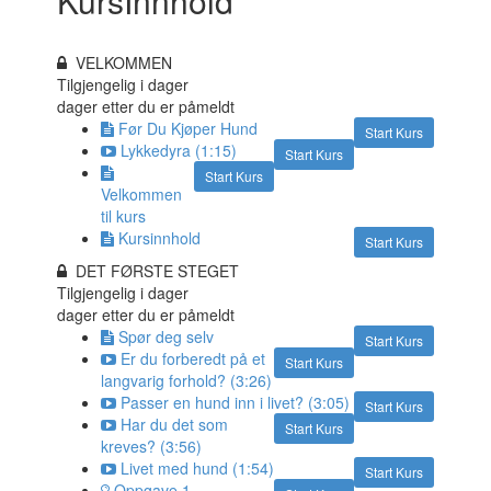
KursInnhold
VELKOMMEN
Tilgjengelig i
dager
dager etter du er påmeldt
Før Du Kjøper Hund
Start Kurs
Lykkedyra (1:15)
Start Kurs
Start Kurs
Velkommen
til kurs
Kursinnhold
Start Kurs
DET FØRSTE STEGET
Tilgjengelig i
dager
dager etter du er påmeldt
Spør deg selv
Start Kurs
Er du forberedt på et
Start Kurs
langvarig forhold? (3:26)
Passer en hund inn i livet? (3:05)
Start Kurs
Har du det som
Start Kurs
kreves? (3:56)
Livet med hund (1:54)
Start Kurs
Oppgave 1 -