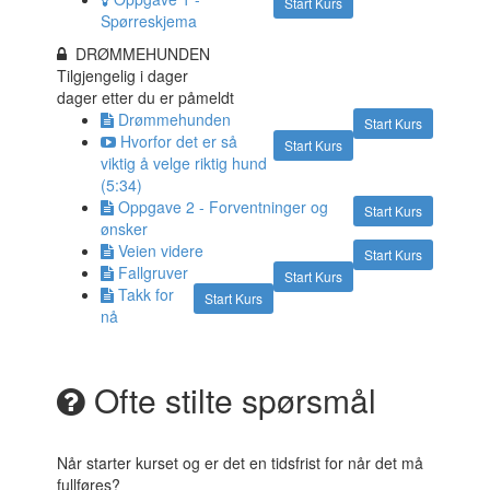
Start Kurs
Spørreskjema
DRØMMEHUNDEN
Tilgjengelig i
dager
dager etter du er påmeldt
Drømmehunden
Start Kurs
Hvorfor det er så
Start Kurs
viktig å velge riktig hund
(5:34)
Oppgave 2 - Forventninger og
Start Kurs
ønsker
Veien videre
Start Kurs
Fallgruver
Start Kurs
Takk for
Start Kurs
nå
Ofte stilte spørsmål
Når starter kurset og er det en tidsfrist for når det må
fullføres?